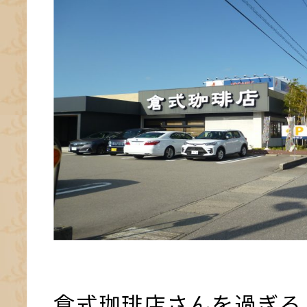
倉式珈琲店さんを過ぎる