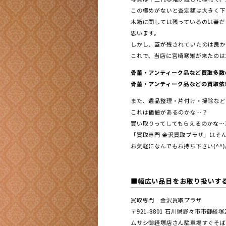
この極めがないと査定額は大きく下
木箱に関しては残っているのは蓋だ
思います。
しかし、蓋が残されていたのは良か
これで、当店に宮崎寒雉が来たのは
骨董・アンティーク品など買取多数
骨董・アンティーク品などの買取依頼
また、遺品整理・片付け・掃除など
これは価値があるのかな…？
買い取りってしてもらえるのかな…
「買取専門 金沢買取プラザ」はそん
お気軽になんでもお持ち下さい(^^)
■幅広い品目をお取り扱いす
買取専門 金沢買取プラザ
〒921-8801 ⽯川県野々市市御経
ムサシ御経塚店さん駐車場すぐそば