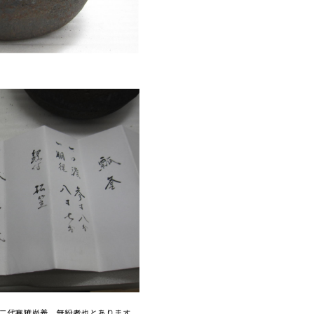
二代寒雉尚義 無紛者也とあります。