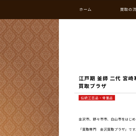
ホーム
買取の
江戸期 釜師 二代 宮崎
買取プラザ
伝統工芸品・骨董品
金沢市、野々市市、白山市をはじめと
「買取専門 金沢買取プラザ」です