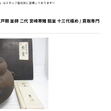
」はスタッフ皆元気に営業しております!!
期 釜師 二代 宮崎寒雉 瓢釜 十三代極め
/ 買取専門