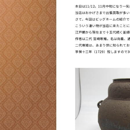
本日は11/12。11月中旬になり
当店はおかげさまで出張買取が多い
さて、今回はビッグネームの紹介で
こういう凄い物が当店に来たことに
江戸期から現在まで十五代続く釜師
作者は二代 宮崎寒雉。名は尚義、
二代寒雉は、あまり世に知られてお
享保十三年（1729）歿しますので