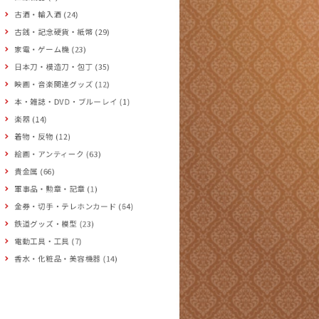
古酒・輸入酒 (24)
古銭・記念硬貨・紙幣 (29)
家電・ゲーム機 (23)
日本刀・模造刀・包丁 (35)
映画・音楽関連グッズ (12)
本・雑誌・DVD・ブルーレイ (1)
楽器 (14)
着物・反物 (12)
絵画・アンティーク (63)
貴金属 (66)
軍事品・勲章・記章 (1)
金券・切手・テレホンカード (64)
鉄道グッズ・模型 (23)
電動工具・工具 (7)
香水・化粧品・美容機器 (14)