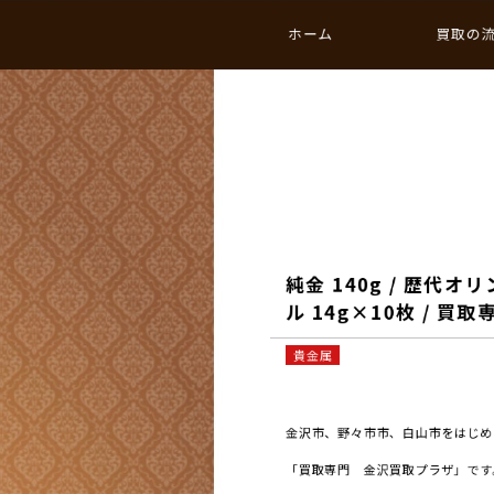
ホーム
買取の
純金 140g / 歴
ル 14g×10枚 / 買
貴金属
金沢市、野々市市、白山市をはじめと
「買取専門 金沢買取プラザ」です