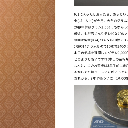
9月に入ったと思ったら、あっとい
金(ゴールド)が今月、大台のグラム1
20数年前はグラム1,000円もなか
最近、金が高くなりテレビなどのメ
今回は純金(K24)のメダル10枚です
1枚約14グラムなので10枚で140
本日の相場を確認してグラム9,000
どこよりも高いですね(本日の金相場は
なんと、このお客様は3年半前に来
るからまだ持っていた方がいいです
あれから、3年半後ついに「10,0