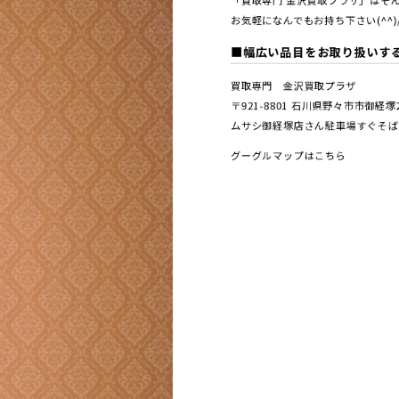
「買取専門 金沢買取プラザ」はそん
お気軽になんでもお持ち下さい(^^)
■幅広い品目をお取り扱いす
買取専門 金沢買取プラザ
〒921-8801 ⽯川県野々市市御経
ムサシ御経塚店さん駐車場すぐそば
グーグルマップはこちら