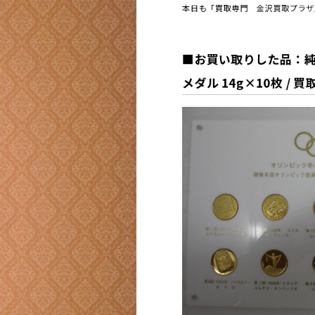
本日も「買取専門 金沢買取プラザ
■お買い取りした品：純金
メダル 14g×10枚
/ 