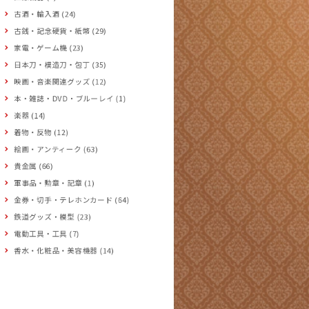
古酒・輸入酒 (24)
古銭・記念硬貨・紙幣 (29)
家電・ゲーム機 (23)
日本刀・模造刀・包丁 (35)
映画・音楽関連グッズ (12)
本・雑誌・DVD・ブルーレイ (1)
楽器 (14)
着物・反物 (12)
絵画・アンティーク (63)
貴金属 (66)
軍事品・勲章・記章 (1)
金券・切手・テレホンカード (64)
鉄道グッズ・模型 (23)
電動工具・工具 (7)
香水・化粧品・美容機器 (14)