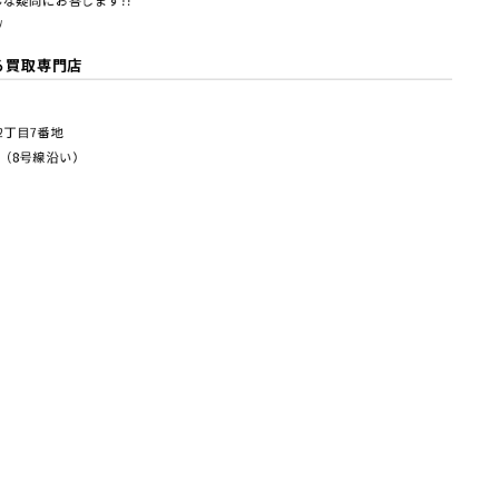
な疑問にお答します!!
/
る買取専門店
塚2丁⽬7番地
（8号線沿い）