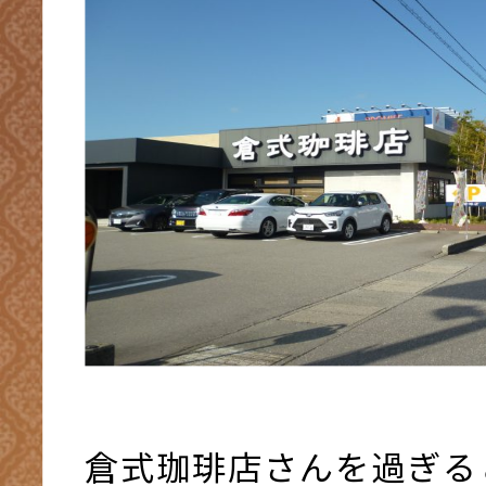
倉式珈琲店さんを過ぎる