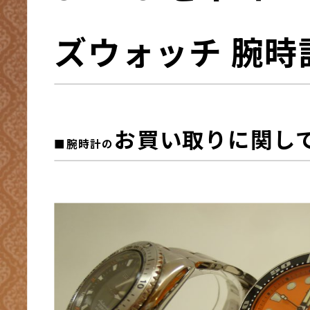
ズウォッチ 腕時
お買い取りに関し
■腕時計
の