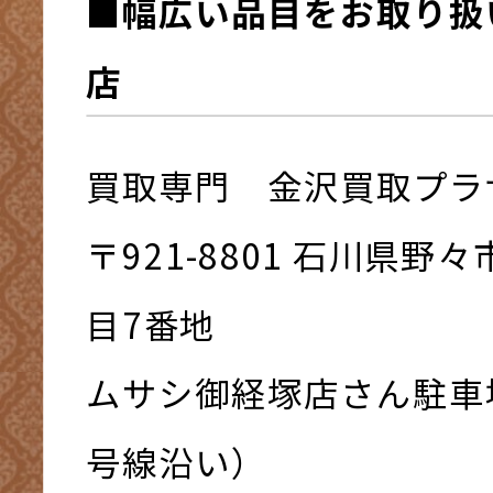
■幅広い品目をお取り扱
店
買取専門 金沢買取プラ
〒921-8801 ⽯川県野
⽬7番地
ムサシ御経塚店さん駐車
号線沿い）