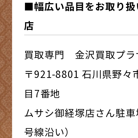
■幅広い品目をお取り扱
店
買取専門 金沢買取プラ
〒921-8801 ⽯川県野
⽬7番地
ムサシ御経塚店さん駐車
号線沿い）